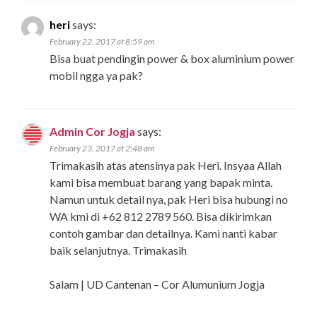
heri
says:
February 22, 2017 at 8:59 am
Bisa buat pendingin power & box aluminium power
mobil ngga ya pak?
Admin Cor Jogja
says:
February 23, 2017 at 2:48 am
Trimakasih atas atensinya pak Heri. Insyaa Allah
kami bisa membuat barang yang bapak minta.
Namun untuk detail nya, pak Heri bisa hubungi no
WA kmi di +62 812 2789 560. Bisa dikirimkan
contoh gambar dan detailnya. Kami nanti kabar
baik selanjutnya. Trimakasih
Salam | UD Cantenan – Cor Alumunium Jogja