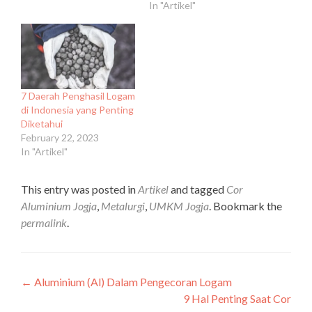
In "Artikel"
7 Daerah Penghasil Logam
di Indonesia yang Penting
Diketahui
February 22, 2023
In "Artikel"
This entry was posted in
Artikel
and tagged
Cor
Aluminium Jogja
,
Metalurgi
,
UMKM Jogja
. Bookmark the
permalink
.
Post
←
Aluminium (Al) Dalam Pengecoran Logam
9 Hal Penting Saat Cor
navigation