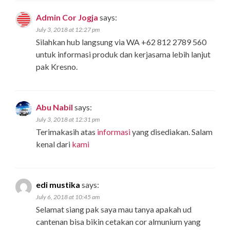
Admin Cor Jogja
says:
July 3, 2018 at 12:27 pm
Silahkan hub langsung via WA +62 812 2789 560
untuk informasi produk dan kerjasama lebih lanjut
pak Kresno.
Abu Nabil
says:
July 3, 2018 at 12:31 pm
Terimakasih atas
informasi
yang disediakan. Salam
kenal dari
kami
edi mustika
says:
July 6, 2018 at 10:45 am
Selamat siang pak saya mau tanya apakah ud
cantenan bisa bikin cetakan cor almunium yang