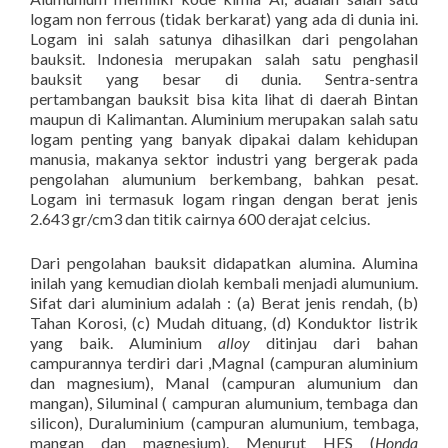
logam non ferrous (tidak berkarat) yang ada di dunia ini.
Logam ini salah satunya dihasilkan dari pengolahan
bauksit. Indonesia merupakan salah satu penghasil
bauksit yang besar di dunia. Sentra-sentra
pertambangan bauksit bisa kita lihat di daerah Bintan
maupun di Kalimantan. Aluminium merupakan salah satu
logam penting yang banyak dipakai dalam kehidupan
manusia, makanya sektor industri yang bergerak pada
pengolahan alumunium berkembang, bahkan pesat.
Logam ini termasuk logam ringan dengan berat jenis
2.643 gr/cm3 dan titik cairnya 600 derajat celcius.
Dari pengolahan bauksit didapatkan alumina. Alumina
inilah yang kemudian diolah kembali menjadi alumunium.
Sifat dari aluminium adalah : (a) Berat jenis rendah, (b)
Tahan Korosi, (c) Mudah dituang, (d) Konduktor listrik
yang baik. Aluminium
alloy
ditinjau dari bahan
campurannya terdiri dari ,Magnal (campuran aluminium
dan magnesium), Manal (campuran alumunium dan
mangan), Siluminal ( campuran alumunium, tembaga dan
silicon), Duraluminium (campuran alumunium, tembaga,
mangan dan magnesium). Menurut HES (
Honda