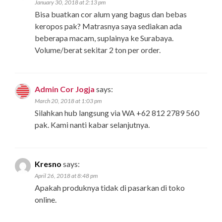
January 30, 2018 at 2:13 pm
Bisa buatkan cor alum yang bagus dan bebas
keropos pak? Matrasnya saya sediakan ada
beberapa macam, suplainya ke Surabaya.
Volume/berat sekitar 2 ton per order.
Admin Cor Jogja
says:
March 20, 2018 at 1:03 pm
Silahkan hub langsung via WA +62 812 2789 560
pak. Kami nanti kabar selanjutnya.
Kresno
says:
April 26, 2018 at 8:48 pm
Apakah produknya tidak di pasarkan di toko
online.