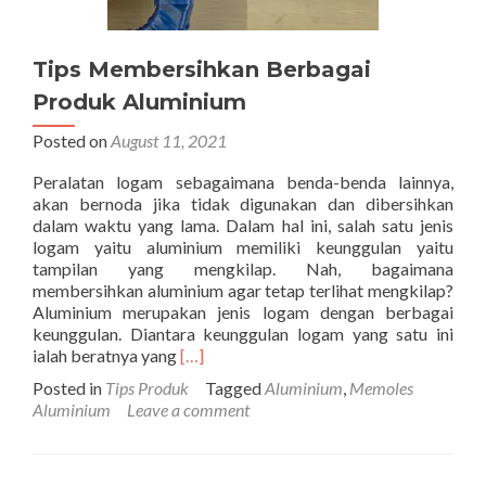
Tips Membersihkan Berbagai
Produk Aluminium
Posted on
August 11, 2021
Peralatan logam sebagaimana benda-benda lainnya,
akan bernoda jika tidak digunakan dan dibersihkan
dalam waktu yang lama. Dalam hal ini, salah satu jenis
logam yaitu aluminium memiliki keunggulan yaitu
tampilan yang mengkilap. Nah, bagaimana
membersihkan aluminium agar tetap terlihat mengkilap?
Aluminium merupakan jenis logam dengan berbagai
keunggulan. Diantara keunggulan logam yang satu ini
Read
ialah beratnya yang
[…]
more
Posted in
Tips Produk
Tagged
Aluminium
,
Memoles
about
Aluminium
Leave a comment
Tips
Membersihkan
Berbagai
Produk