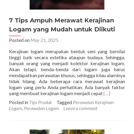
7 Tips Ampuh Merawat Kerajinan
Logam yang Mudah untuk Diikuti
Posted on
May 21, 2025
Kerajinan logam merupakan bentuk seni yang bernilai
tinggi baik secara estetika ataupun budaya. Sehingga,
banyak orang yang menjadi kolektor kerajinan logam.
Akan tetapi, benda-benda dari logam juga harus
mendapatkan perawatan khusus, sehingga kilau alaminya
tidak hilang. Ada beberapa cara merawat kerajinan
logam yang perlu Anda perhatikan. Ada banyak faktor
Read
yang membuat kerajinan logam menjadi cepat
[…]
more
Posted in
Tips Produk
Tagged
Perawatan Kerajinan
about
Logam
,
Perawatan Logam
Leave a comment
7
Tips
Ampuh
Merawat