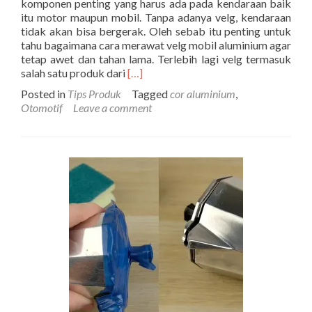
komponen penting yang harus ada pada kendaraan baik
itu motor maupun mobil. Tanpa adanya velg, kendaraan
tidak akan bisa bergerak. Oleh sebab itu penting untuk
tahu bagaimana cara merawat velg mobil aluminium agar
tetap awet dan tahan lama. Terlebih lagi velg termasuk
Read
salah satu produk dari
[…]
more
Posted in
Tips Produk
Tagged
cor aluminium
,
about
Otomotif
Leave a comment
6
Cara
Merawat
Velg
Mobil
Aluminium
yang
Tepat
agar
Tetap
Awet