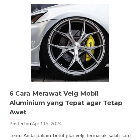
Peralatan
Masak
dari
Logam
yang
Tepat
6 Cara Merawat Velg Mobil
Aluminium yang Tepat agar Tetap
Awet
Posted on
April 15, 2024
Tentu Anda paham betul jika velg termasuk salah satu