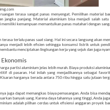
mimg.com
m ruangan terasa sangat panas menyengat. Pemilihan material b
n jangka panjang. Material aluminium bisa menjadi salah satu 
ini memiliki kemampuan memantulkan panas matahari dengan sang
 terasa terlalu panas saat siang. Hal ini secara langsung akan m
anya menjadi lebih efisien sehingga konsumsi listrik untuk pend
 membantu menciptakan lingkungan kerja yang sejuk dan juga nya
n Ekonomis
 harga partisi aluminium jelas lebih murah. Biaya produksi alumini
itif di pasaran. Hal inilah yang menjadikannya sebagai favori
Kisaran harganya berada antara 750 ribu hingga satu jutaan ter
lasinya juga dapat memangkas biaya pemasangan. Anda bisa mend
arkan banyak uang. Karena daya tahannya yang tinggi, Anda jug
luminium adalah pilihan cerdas untuk efisiensi anggaran proyek b