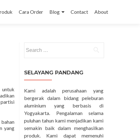
Produk
Cara Order
Blog
Contact
About
Search
for:
SELAYANG PANDANG
 untuk
Kami adalah perusahaan yang
jadikan
bergerak dalam bidang peleburan
partisi
aluminium yang berbasis di
Yogyakarta. Pengalaman selama
puluhan tahun kami menjadikan kami
i bahan
an yang
semakin baik dalam menghasilkan
produk. Kami dapat memenuhi