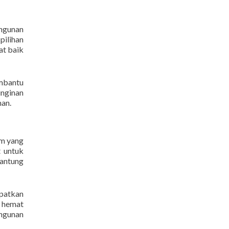
angunan
pilihan
at baik
embantu
inginan
man.
um yang
t untuk
gantung
apatkan
a hemat
angunan