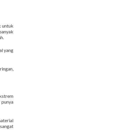
k untuk
 banyak
h.
al yang
ringan,
ekstrem
 punya
aterial
 sangat