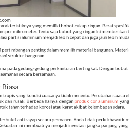
ic.com
 karakteristiknya yang memiliki bobot cukup ringan. Berat spesifi
gram per mikrometer. Tentu saja bobot yang ringan ini memberikan
asi partisi aluminium menjadi lebih cepat dan juga jauh lebih muda
i pertimbangan penting dalam memilih material bangunan. Materi
ebani struktur bangunan.
utama pada gedung-gedung perkantoran bertingkat. Dengan bobot 
 keamanan secara bersamaan.
 Biasa
m tropis yang kondisi cuacanya tidak menentu. Perubahan cuaca 
uk dan rusak. Berbeda halnya dengan
produk cor aluminium
yang
untuk tahan terhadap korosi atau karat akibat kelembapan udara.
 terbukti anti rayap secara permanen. Anda tidak perlu khawatir m
Kekuatan ini membuatnya menjadi investasi jangka panjang yang