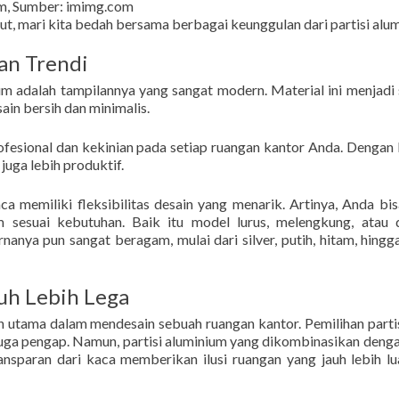
um, Sumber: imimg.com
t, mari kita bedah bersama berbagai keunggulan dari partisi alu
an Trendi
ium adalah tampilannya yang sangat modern. Material ini menjadi
in bersih dan minimalis.
esional dan kekinian pada setiap ruangan kantor Anda. Dengan 
juga lebih produktif.
a memiliki fleksibilitas desain yang menarik. Artinya, Anda bis
 sesuai kebutuhan. Baik itu model lurus, melengkung, atau 
nanya pun sangat beragam, mulai dari silver, putih, hitam, hingg
uh Lebih Lega
n utama dalam mendesain sebuah ruangan kantor. Pemilihan parti
juga pengap. Namun, partisi aluminium yang dikombinasikan deng
ansparan dari kaca memberikan ilusi ruangan yang jauh lebih lu