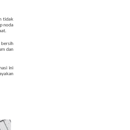
m tidak
ap noda
at.
 bersih
ium dan
asi ini
cayakan