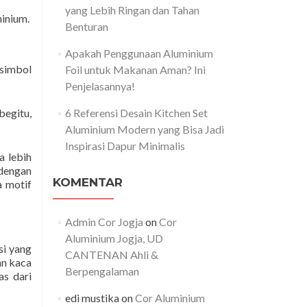
yang Lebih Ringan dan Tahan
minium.
Benturan
Apakah Penggunaan Aluminium
 simbol
Foil untuk Makanan Aman? Ini
Penjelasannya!
begitu,
6 Referensi Desain Kitchen Set
Aluminium Modern yang Bisa Jadi
Inspirasi Dapur Minimalis
a lebih
dengan
KOMENTAR
a motif
Admin Cor Jogja
on
Cor
Aluminium Jogja, UD
si yang
CANTENAN Ahli &
an kaca
Berpengalaman
as dari
edi mustika
on
Cor Aluminium