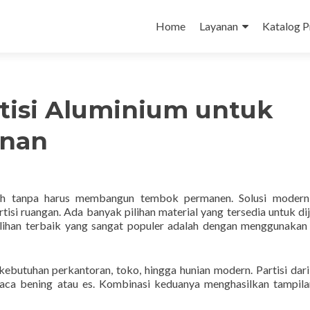
Skip
to
Home
Layanan
Katalog 
content
tisi Aluminium untuk
unan
sah tanpa harus membangun tembok permanen. Solusi modern
tisi ruangan. Ada banyak pilihan material yang tersedia untuk di
ilihan terbaik yang sangat populer adalah dengan menggunakan 
kebutuhan perkantoran, toko, hingga hunian modern. Partisi dar
kaca bening atau es. Kombinasi keduanya menghasilkan tampil