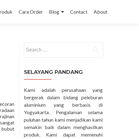
Produk
Cara Order
Blog
Contact
About
Search
for:
SELAYANG PANDANG
Kami adalah perusahaan yang
bergerak dalam bidang peleburan
gecoran
aluminium yang berbasis di
radaan
Yogyakarta. Pengalaman selama
rajinan
puluhan tahun kami menjadikan kami
 sangat
semakin baik dalam menghasilkan
Read
n bubut
more
produk. Kami dapat memenuhi