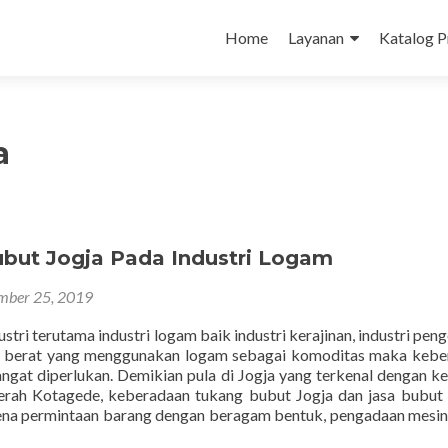
Skip
to
Home
Layanan
Katalog 
content
a
but Jogja Pada Industri Logam
mber 25, 2019
stri terutama industri logam baik industri kerajinan, industri pen
i berat yang menggunakan logam sebagai komoditas maka kebe
ngat diperlukan. Demikian pula di Jogja yang terkenal dengan ke
erah Kotagede, keberadaan tukang bubut Jogja dan jasa bubut
rena permintaan barang dengan beragam bentuk, pengadaan mesi