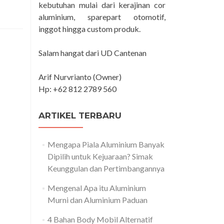
about
kebutuhan mulai dari kerajinan cor
Tukang
aluminium, sparepart otomotif,
Bubut
inggot hingga custom produk.
Jogja
Pada
Industri
Salam hangat dari UD Cantenan
Logam
Arif Nurvrianto (Owner)
Hp: +62 812 2789 560
ARTIKEL TERBARU
Mengapa Piala Aluminium Banyak
Dipilih untuk Kejuaraan? Simak
Keunggulan dan Pertimbangannya
Mengenal Apa itu Aluminium
Murni dan Aluminium Paduan
4 Bahan Body Mobil Alternatif