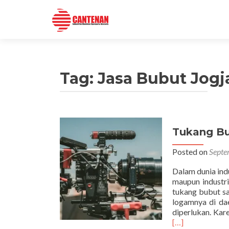
Tag:
Jasa Bubut Jogj
Tukang Bu
Posted on
Septe
Dalam dunia indu
maupun industr
tukang bubut sa
logamnya di da
diperlukan. Ka
[…]