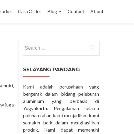
Produk
Cara Order
Blog
Contact
About
Search
for:
SELAYANG PANDANG
endiri,
Kami adalah perusahaan yang
bergerak dalam bidang peleburan
aluminium yang berbasis di
ow juga
Yogyakarta. Pengalaman selama
puluhan tahun kami menjadikan kami
semakin baik dalam menghasilkan
produk. Kami dapat memenuhi