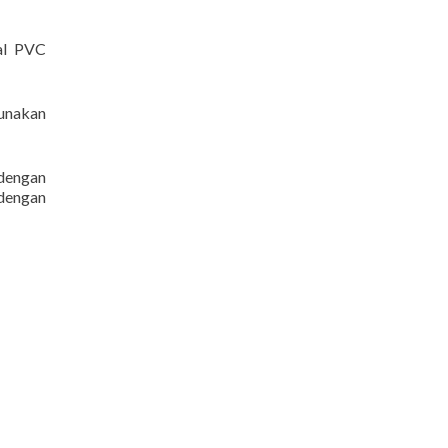
ial PVC
gunakan
 dengan
 dengan