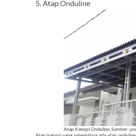
5. Atap Onduline
Atap Kanopi Onduline, Sumber: y
Atap kanopi yang selanjutnya ada atap onduline. 