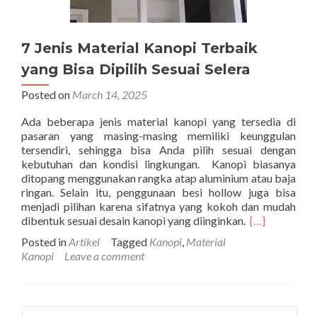
7 Jenis Material Kanopi Terbaik
yang Bisa Dipilih Sesuai Selera
Posted on
March 14, 2025
Ada beberapa jenis material kanopi yang tersedia di
pasaran yang masing-masing memiliki keunggulan
tersendiri, sehingga bisa Anda pilih sesuai dengan
kebutuhan dan kondisi lingkungan. Kanopi biasanya
ditopang menggunakan rangka atap aluminium atau baja
ringan. Selain itu, penggunaan besi hollow juga bisa
menjadi pilihan karena sifatnya yang kokoh dan mudah
Read
dibentuk sesuai desain kanopi yang diinginkan.
[…]
more
Posted in
Artikel
Tagged
Kanopi
,
Material
about
Kanopi
Leave a comment
7
Jenis
Material
Kanopi
Search